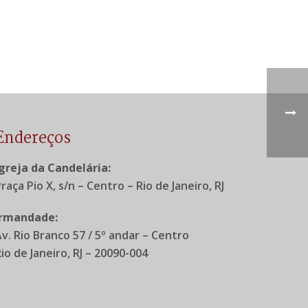
Endereços
Igreja da Candelária:
raça Pio X, s/n – Centro – Rio de Janeiro, RJ
Irmandade:
Av. Rio Branco 57 / 5º andar – Centro
io de Janeiro, RJ – 20090-004