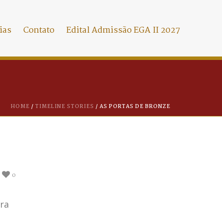
ias
Contato
Edital Admissão EGA II 2027
HOME
/
TIMELINE STORIES
/ AS PORTAS DE BRONZE
0
ira