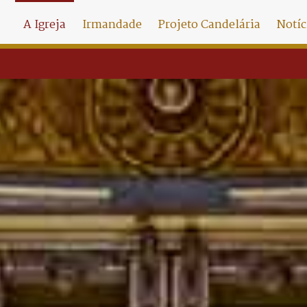
A Igreja
Irmandade
Projeto Candelária
Notíc