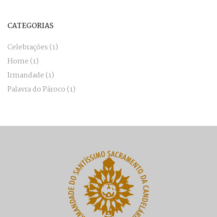
CATEGORIAS
Celebrações
(1)
Home
(1)
Irmandade
(1)
Palavra do Pároco
(1)