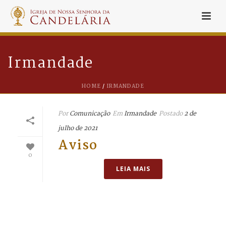
Irmandade
HOME
/
IRMANDADE
Por
Comunicação
Em
Irmandade
Postado
2 de
julho de 2021
Aviso
0
LEIA MAIS