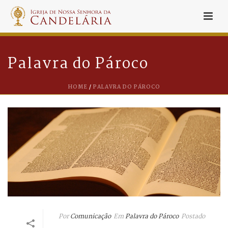
Palavra do Pároco
HOME
/
PALAVRA DO PÁROCO
Por
Comunicação
Em
Palavra do Pároco
Postado